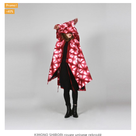
Promo !
-40%
KIMONO SHIBORi rouge unisexe rebrodé