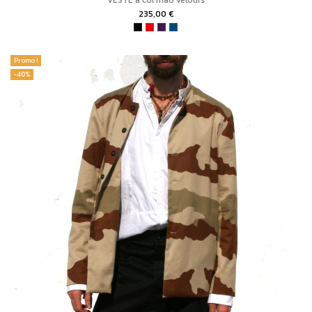
VESTE à col mao velours
235,00 €
Promo !
-40%