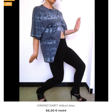
-40%
KIMONO'SHIRT shibori bleu
66,00 €
110,00 €