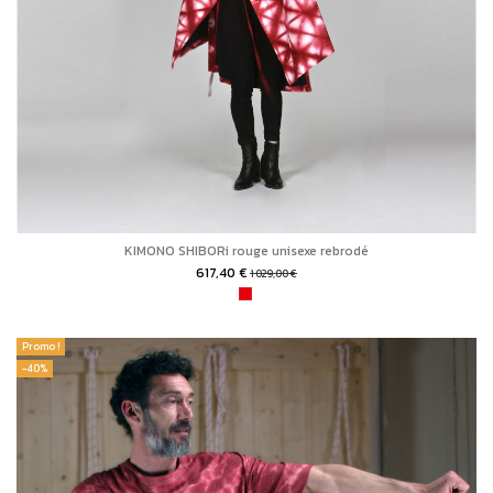
KIMONO SHIBORi rouge unisexe rebrodé
617,40 €
1 029,00 €
Promo !
-40%