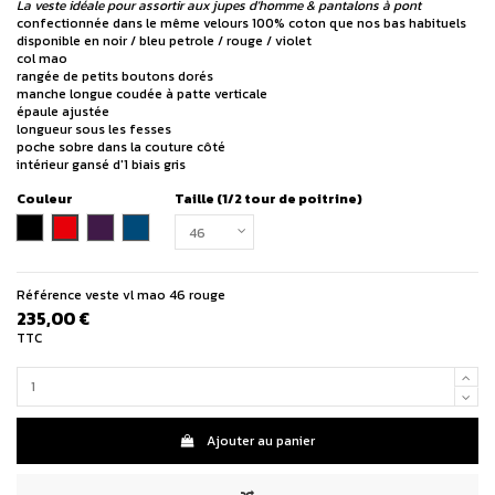
La veste idéale pour assortir aux jupes d'homme & pantalons à pont
confectionnée dans le même velours 100% coton que nos bas habituels
disponible en noir / bleu petrole / rouge / violet
col mao
rangée de petits boutons dorés
manche longue coudée à patte verticale
épaule ajustée
longueur sous les fesses
poche sobre dans la couture côté
intérieur gansé d'1 biais gris
Couleur
Taille (1/2 tour de poitrine)
rouge
noir
violet
bleu pétrole
Référence
veste vl mao 46 rouge
235,00 €
TTC
Ajouter au panier