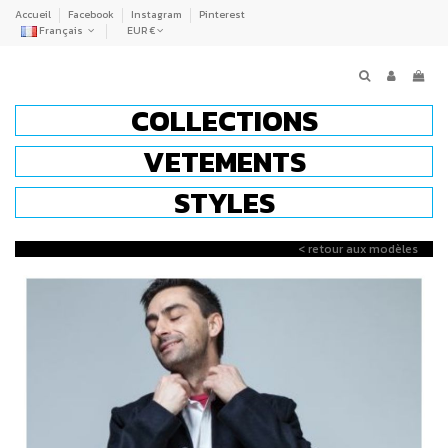
Accueil
Facebook
Instagram
Pinterest
Français
EUR €
COLLECTIONS
VETEMENTS
STYLES
< retour aux modèles