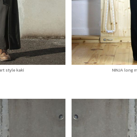
t style kaki
NINJA long m