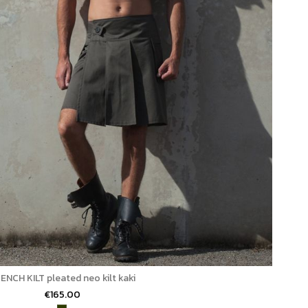
ENCH KILT pleated neo kilt kaki
€165.00