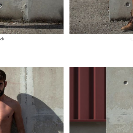
ack
C