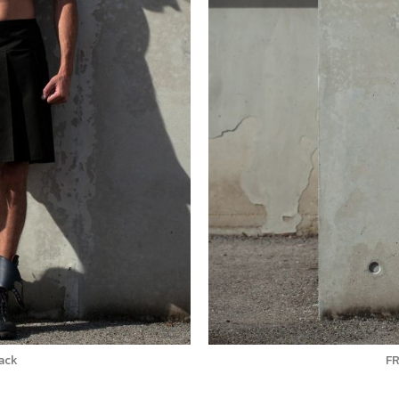
lack
FR