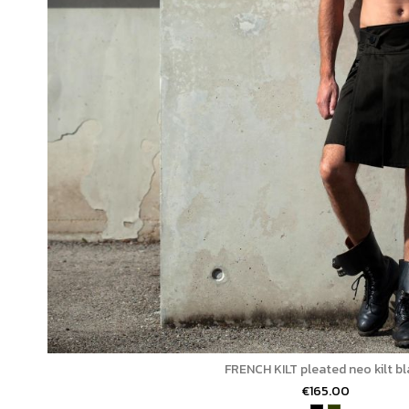
FRENCH KILT pleated neo kilt b
€165.00