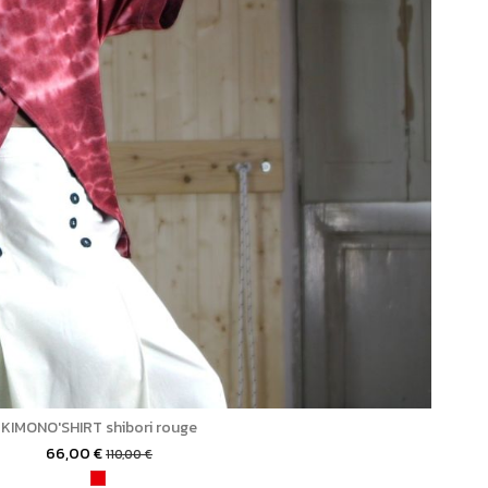
KIMONO'SHIRT shibori rouge
66,00 €
110,00 €