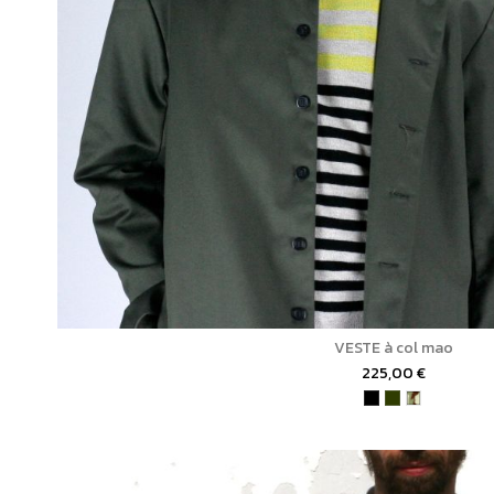
VESTE à col mao
225,00 €