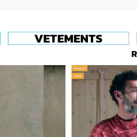
VETEMENTS
R
Promo !
-40%