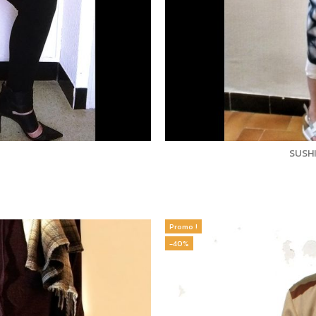
SUSHI
Promo !
-40%