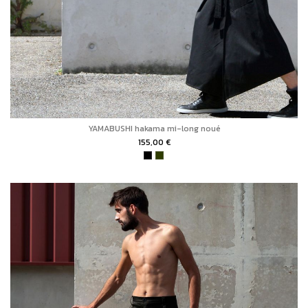
YAMABUSHI hakama mi-long noué
155,00 €