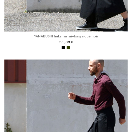
YAMABUSHI hakama mi-long noué noir
155,00 €