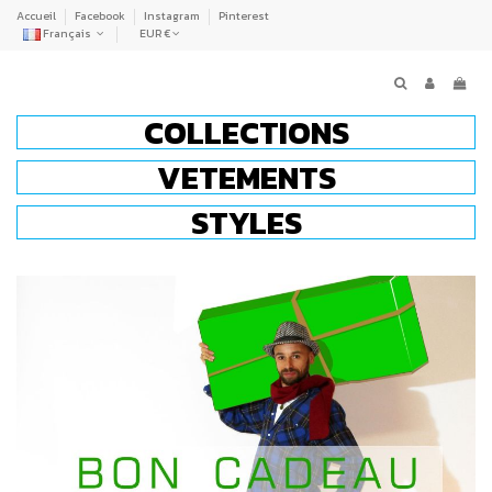
Accueil
Facebook
Instagram
Pinterest
Français
EUR €
COLLECTIONS
VETEMENTS
STYLES