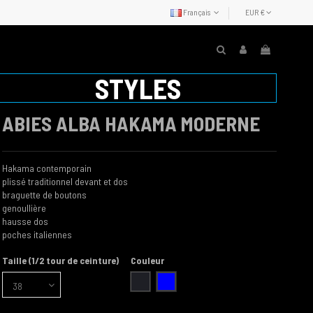
Français
EUR €
STYLES
ABIES ALBA HAKAMA MODERNE
Hakama contemporain
plissé traditionnel devant et dos
braguette de boutons
genoullière
hausse dos
poches italiennes
Taille (1/2 tour de ceinture)
Couleur
bleu
charbon