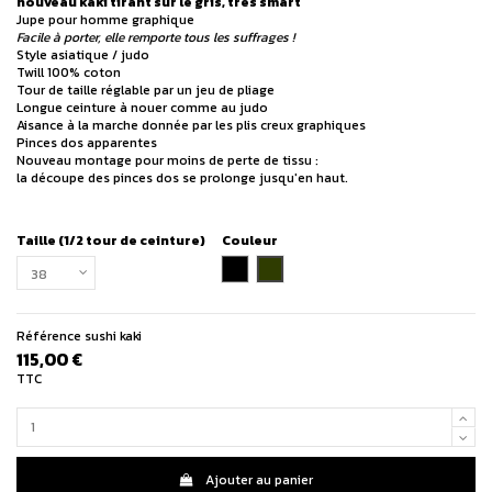
nouveau kaki tirant sur le gris, très smart
Jupe pour homme graphique
Facile à porter, elle remporte tous les suffrages !
Style asiatique / judo
Twill 100% coton
Tour de taille réglable par un jeu de pliage
Longue ceinture à nouer comme au judo
Aisance à la marche donnée par les plis creux graphiques
Pinces dos apparentes
Nouveau montage pour moins de perte de tissu :
la découpe des pinces dos se prolonge jusqu'en haut.
Taille (1/2 tour de ceinture)
Couleur
kaki
noir
Référence
sushi kaki
115,00 €
TTC
Ajouter au panier