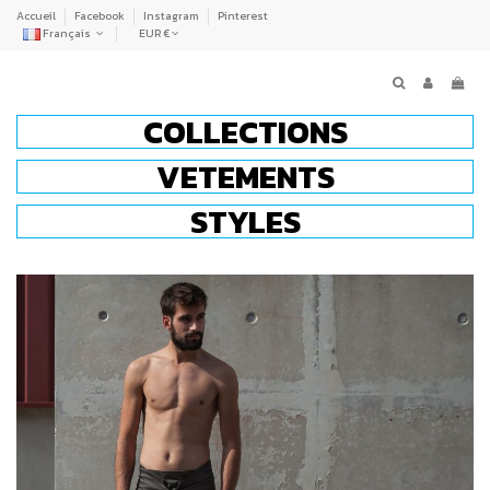
Accueil
Facebook
Instagram
Pinterest
Français
EUR €
COLLECTIONS
VETEMENTS
STYLES