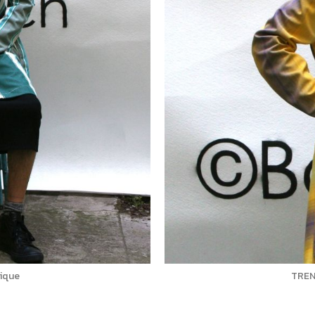
nique
TRENC