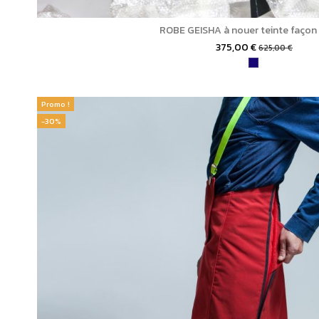
ROBE GEISHA à nouer teinte façon 
375,00 €
625,00 €
Promo !
-30%