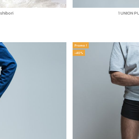
shibori
1 UNION P
Promo !
-40%