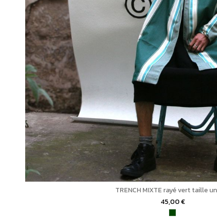
TRENCH MIXTE rayé vert taille u
45,00 €