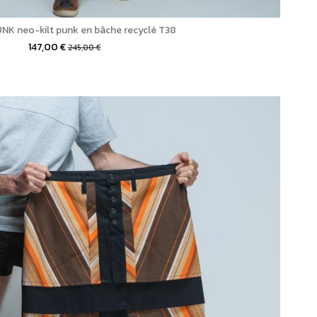
UNK neo-kilt punk en bâche recyclé T38
147,00 €
245,00 €