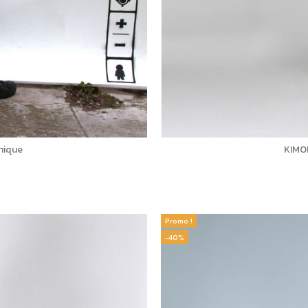
nique
KIMON
Promo !
-40%