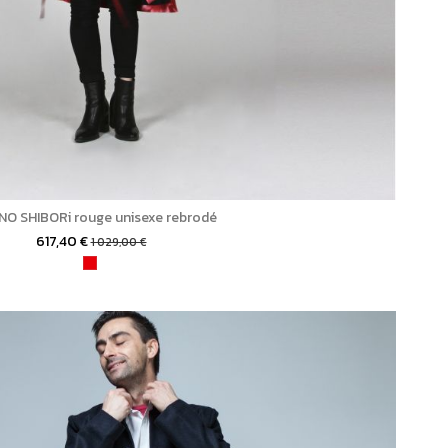
O SHIBORi rouge unisexe rebrodé
617,40 €
1 029,00 €