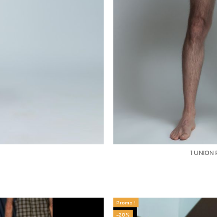
1 UNION 
Promo !
-20%