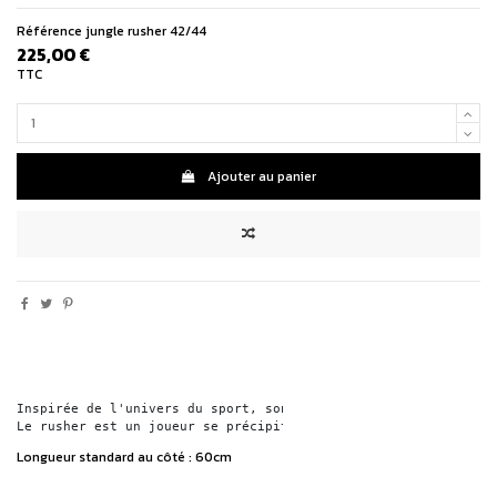
Référence
jungle rusher 42/44
225,00 €
TTC
Ajouter au panier
Inspirée de l'univers du sport, son nom "rusher" emprunte à l
Le rusher est un joueur se précipitant avec vigueur pour récu
Longueur standard au côté : 60cm