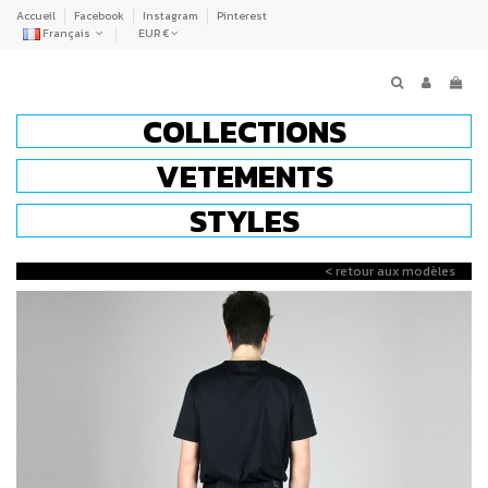
Accueil
Facebook
Instagram
Pinterest
Français
EUR €
COLLECTIONS
VETEMENTS
STYLES
< retour aux modèles