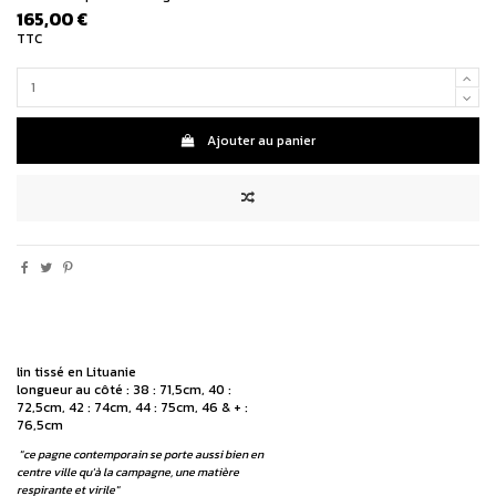
165,00 €
TTC
Ajouter au panier
lin tissé en Lituanie
longueur au côté : 38 : 71,5cm, 40 :
72,5cm, 42 : 74cm, 44 : 75cm, 46 & + :
76,5cm
"ce pagne contemporain se porte aussi bien en
centre ville qu'à la campagne, une matière
respirante et virile"