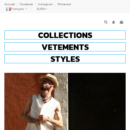
Accueil
Facebook
Instagram
Pinterest
Français
EUR €
COLLECTIONS
VETEMENTS
STYLES