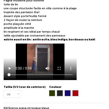
Pagne moderne pour homme
toile de lin
une coupe structurée facile en ville comme à la plage
inspirée des pantalon thaï
devant style portefeuille fermé
2 façon de rouler la ceinture
poche plaquée côté
amplitude à la marche
lin respirant et sec idéal par temps chaud
taille ajustable par croisement des panneaux
existe aussi en lin : anthracite, bleu indigo, bordeaux ou kaki
Taille (1/2 tour de ceinture)
Couleur
charbon
kaki
bleu indigo
bordeaux
Référence
prana mi longue bleue